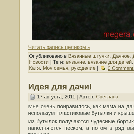
Читать запись целиком »
Опубликовано в
Вязанные штучки
,
Дачное
,
Новости
| Теги:
вязание
,
вязание для детей
Катя
,
Моя семья
,
рукоделие
|
0 Comment
Идея для дачи!
17 августа, 2011 | Автор:
Светлана
Мне очень понравилось, как мама на дач
использует пластиковые бутылки и крышеч
Из бутылок получаются чудесные борти
наполняются песком, а потом в ряд в