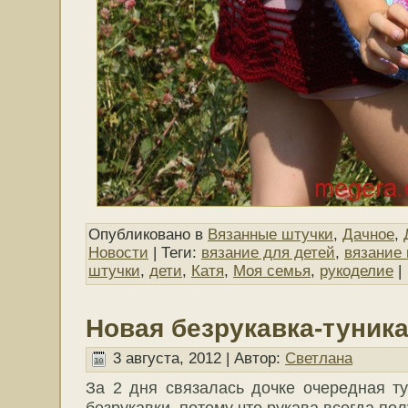
Опубликовано в
Вязанные штучки
,
Дачное
,
Новости
| Теги:
вязание для детей
,
вязание
штучки
,
дети
,
Катя
,
Моя семья
,
рукоделие
|
Новая безрукавка-туник
3 августа, 2012 | Автор:
Светлана
За 2 дня связалась дочке очередная т
безрукавки, потому что рукава всегда п