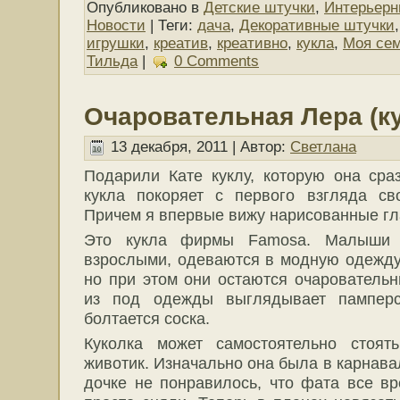
Опубликовано в
Детские штучки
,
Интерьерн
Новости
| Теги:
дача
,
Декоративные штучки
игрушки
,
креатив
,
креативно
,
кукла
,
Моя се
Тильда
|
0 Comments
Очаровательная Лера (ку
13 декабря, 2011 | Автор:
Светлана
Подарили Кате куклу, которую она сра
кукла покоряет с первого взгляда св
Причем я впервые вижу нарисованные гл
Это кукла фирмы Famosa. Малыши J
взрослыми, одеваются в модную одежду,
но при этом они остаются очарователь
из под одежды выглядывает пампер
болтается соска.
Куколка может самостоятельно стоя
животик. Изначально она была в карнава
дочке не понравилось, что фата все в