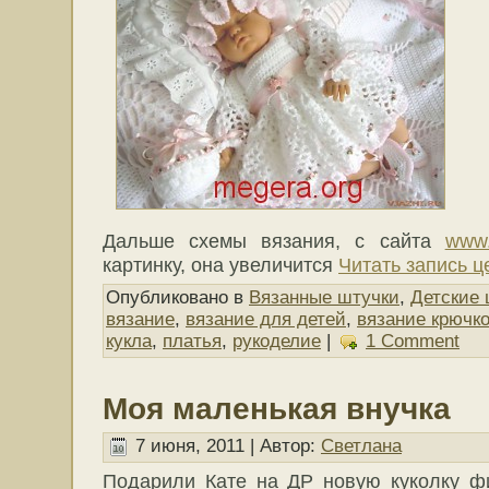
Дальше схемы вязания, с сайта
www.
картинку, она увеличится
Читать запись ц
Опубликовано в
Вязанные штучки
,
Детские 
вязание
,
вязание для детей
,
вязание крючк
кукла
,
платья
,
рукоделие
|
1 Comment
Моя маленькая внучка
7 июня, 2011 | Автор:
Светлана
Подарили Кате на ДР новую куколку