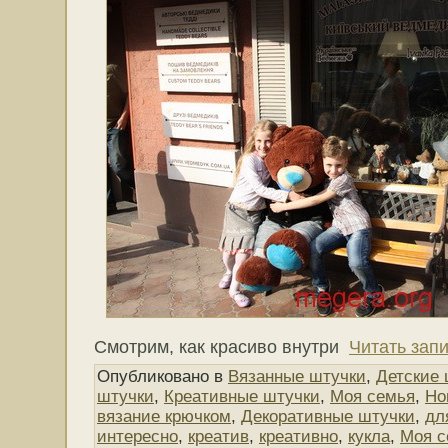
Смотрим, как красиво внутри
Читать зап
Опубликовано в
Вязанные штучки
,
Детские 
штучки
,
Креативные штучки
,
Моя семья
,
Но
вязание крючком
,
Декоративные штучки
,
дл
интересно
,
креатив
,
креативно
,
кукла
,
Моя с