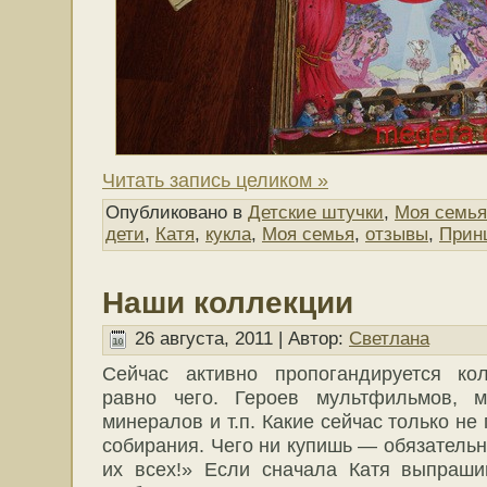
Читать запись целиком »
Опубликовано в
Детские штучки
,
Моя семья
дети
,
Катя
,
кукла
,
Моя семья
,
отзывы
,
Прин
Наши коллекции
26 августа, 2011 | Автор:
Светлана
Сейчас активно пропогандируется к
равно чего. Героев мультфильмов, м
минералов и т.п. Какие сейчас только н
собирания. Чего ни купишь — обязатель
их всех!» Если сначала Катя выпраши