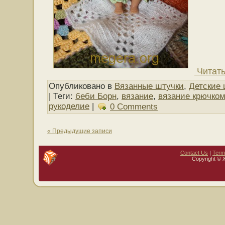
Читать
Опубликовано в
Вязанные штучки
,
Детские 
| Теги:
беби Борн
,
вязание
,
вязание крючко
рукоделие
|
0 Comments
« Предыдущие записи
Contact Us
|
Term
Copyright © 