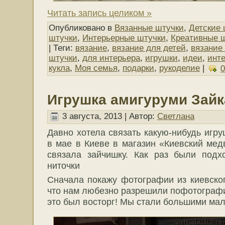
Читать запись целиком »
Опубликовано в
Вязанные штучки
,
Детские 
штучки
,
Интерьерные штучки
,
Креативные 
| Теги:
вязание
,
вязание для детей
,
вязание
штучки
,
для интерьера
,
игрушки
,
идеи
,
инт
кукла
,
Моя семья
,
подарки
,
рукоделие
|
Игрушка амигуруми Зайк
3 августа, 2013 | Автор:
Светлана
Давно хотела связать какую-нибудь игру
в мае в Киеве в магазин «Киевский ме
связала зайчишку. Как раз были под
ниточки
Сначала покажу фотографии из киевског
что нам любезно разрешили пофотографи
это был восторг! Мы стали большими мал