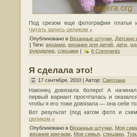
Под срезом еще фотографии платья и
Читать запись целиком »
Опубликовано в
Вязанные штучки
,
Детские 
| Теги:
вязание
,
вязание для детей
,
дети
,
ид
рукоделие
,
спицами
|
6 Comments
Я сделала это!
17 сентября, 2010 | Автор:
Светлана
Наконец довязала болеро! А начина
первый вариант просчталась и оказалс
чтобы я его тоже довязала — она себе то
Вот результат (под катом фото и схе
целиком »
Опубликовано в
Вязанные штучки
,
Моя сем
вязание крючком
,
Моя семья
,
спицами
,
Тур