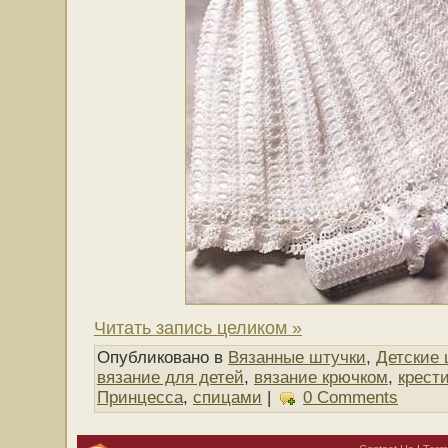
Читать запись целиком »
Опубликовано в
Вязанные штучки
,
Детские 
вязание для детей
,
вязание крючком
,
крест
Принцесса
,
спицами
|
0 Comments