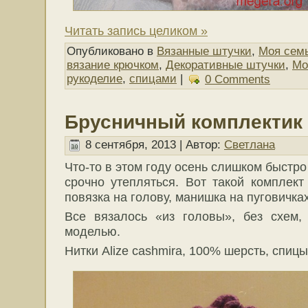
Читать запись целиком »
Опубликовано в
Вязанные штучки
,
Моя сем
вязание крючком
,
Декоративные штучки
,
Мо
рукоделие
,
спицами
|
0 Comments
Брусничный комплектик
8 сентября, 2013 | Автор:
Светлана
Что-то в этом году осень слишком быстр
срочно утепляться. Вот такой комплек
повязка на голову, манишка на пуговичка
Все вязалось «из головы», без схем,
моделью.
Нитки Alize cashmira, 100% шерсть, спиц