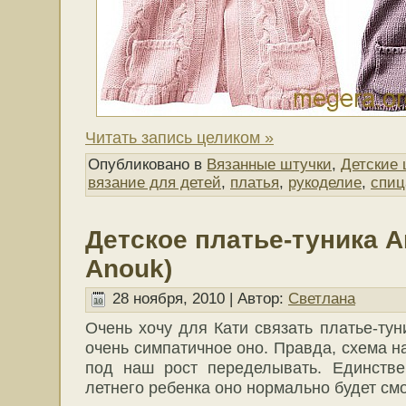
Читать запись целиком »
Опубликовано в
Вязанные штучки
,
Детские 
вязание для детей
,
платья
,
рукоделие
,
спи
Детское платье-туника А
Anouk)
28 ноября, 2010 | Автор:
Светлана
Очень хочу для Кати связать платье-тун
очень симпатичное оно. Правда, схема н
под наш рост переделывать. Единств
летнего ребенка оно нормально будет см