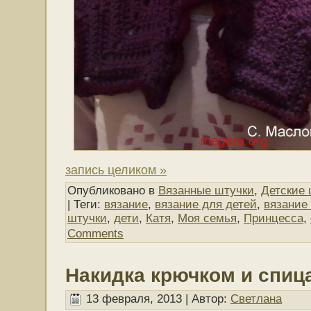
запись целиком »
Опубликовано в
Вязанные штучки
,
Детские 
| Теги:
вязание
,
вязание для детей
,
вязание
штучки
,
дети
,
Катя
,
Моя семья
,
Принцесса
,
Comments
Накидка крючком и спиц
13 февраля, 2013 | Автор:
Светлана