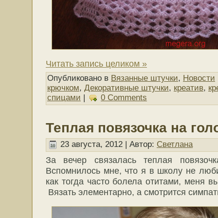
Читать запись целиком »
Опубликовано в
Вязанные штучки
,
Новости
крючком
,
Декоративные штучки
,
креатив
,
кр
спицами
|
0 Comments
Теплая повязочка на гол
23 августа, 2012 | Автор:
Светлана
За вечер связалась теплая повязоч
Вспомнилось мне, что я в школу не люби
как тогда часто болела отитами, меня в
Вязать элементарно, а смотрится симпат