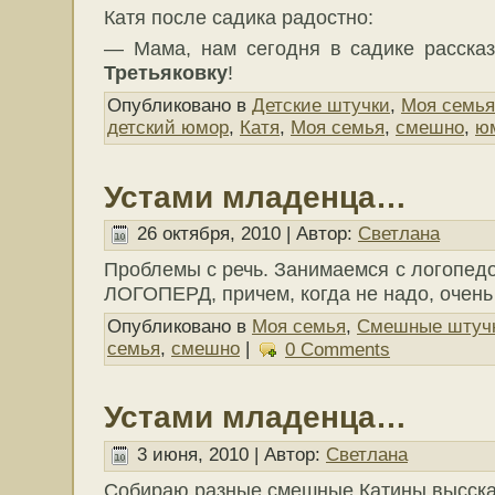
Катя после садика радостно:
— Мама, нам сегодня в садике расск
Третьяковку
!
Опубликовано в
Детские штучки
,
Моя семья
детский юмор
,
Катя
,
Моя семья
,
смешно
,
ю
Устами младенца…
26 октября, 2010 | Автор:
Светлана
Проблемы с речь. Занимаемся с логопедо
ЛОГОПЕРД, причем, когда не надо, очень
Опубликовано в
Моя семья
,
Смешные штуч
семья
,
смешно
|
0 Comments
Устами младенца…
3 июня, 2010 | Автор:
Светлана
Собираю разные смешные Катины высска