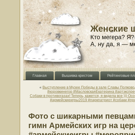
Женские 
Кто мегера? Я?
А, ну да, я — м
Главная
Вышивка крестом
Рейтинговые пл
«
Выступление в Музее Победы в зале Славы Полков
#коровкинегор #МасловскаяЕкатерина #артэкспрес
Собаки в противогазах! Теперь, кажется, я видела все ))) 
#армейскиеигры2019 #паркпатриот #собаки #пр
Фото с шикарными певцам
гимн Армейских игр на це
#армейскиеигры #меропри